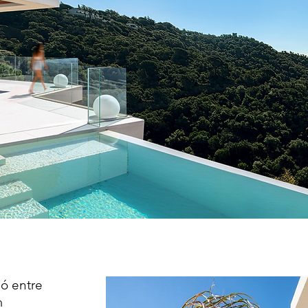
ió entre
m