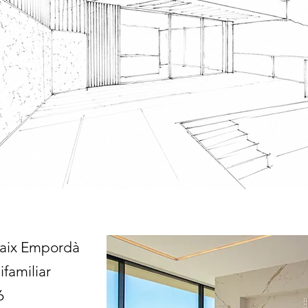
 Baix Empordà
ifamiliar
6