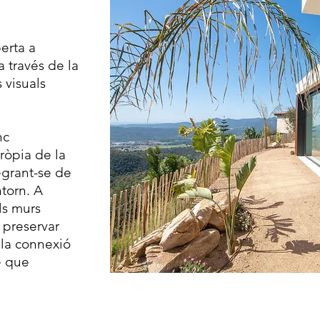
erta a
 a través de la
s visuals
nc
ròpia de la
grant-se de
torn. A
els murs
 preservar
r la connexió
e que